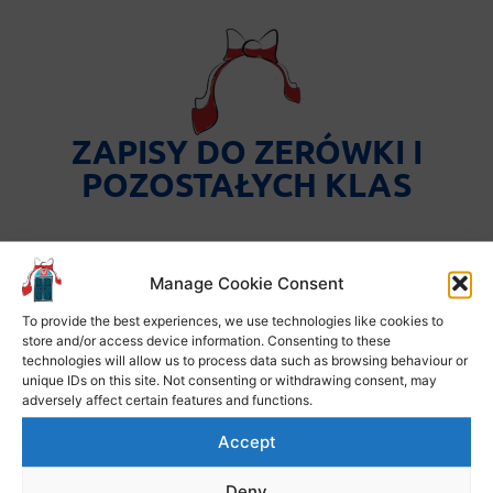
ZAPISY DO ZERÓWKI I
POZOSTAŁYCH KLAS
Od września 2019r. w naszej szkole działa
Manage Cookie Consent
zerówka. Zapraszamy wszystkie dzieci w
To provide the best experiences, we use technologies like cookies to
wieku
5 lat
(dziecko musi mieć ukończone 5
store and/or access device information. Consenting to these
technologies will allow us to process data such as browsing behaviour or
lat w dniu rozpoczęcia roku szkolnego).
unique IDs on this site. Not consenting or withdrawing consent, may
adversely affect certain features and functions.
Do klasy pierwszej przyjmowane są wyłącznie
Accept
dzieci w wieku
6 lat
(w dniu rozpoczęcia roku
szkolnego).
Deny