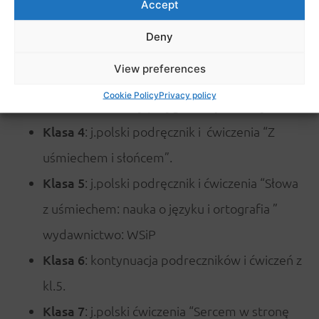
cześć 2 ćwiczenia w czytaniu i pianiu
Accept
wydawnictwo Pasja
Deny
Klasa 2
: j.polski podręcznik i ćwiczenia
View preferences
“elementarz odkrywców” wydawnictwo :WSiP.
Cookie Policy
Privacy policy
Klasa 3
: materiały przygotowuje nauczyciel
Klasa 4
: j.polski podręcznik i ćwiczenia “Z
uśmiechem i słońcem”.
Klasa 5
: j.polski podręcznik i ćwiczenia “Słowa
z uśmiechem: nauka o języku i ortografia ”
wydawnictwo: WSiP
Klasa 6
: kontynuacja podreczników i ćwiczeń z
kl.5.
Klasa 7
: j.polski ćwiczenia “Sercem w stronę