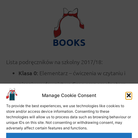
BOOKS
Lista podręczników na szkolny 2017/18:
Klasa 0:
Elementarz – ćwiczenia w czytaniu i
pisaniu wydawnictwo Greg oraz emelnetarz
część 1 ćwiczenia w czytaniu i pisaniu
Manage Cookie Consent
wydawnictwo Pasja.
To provide the best experiences, we use technologies like cookies to
store and/or access device information. Consenting to these
Klasa 1:
Kontynuacja elementarzu
technologies will allow us to process data such as browsing behaviour or
unique IDs on this site. Not consenting or withdrawing consent, may
wydawnictwa Greg z zerówki oraz elementarz
adversely affect certain features and functions.